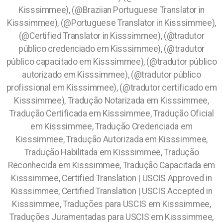
Kisssimmee), (@Braziian Portuguese Translator in
Kisssimmee), (@Portuguese Translator in Kisssimmee),
(@Certified Translator in Kisssimmee), (@tradutor
público credenciado em Kisssimmee), (@tradutor
público capacitado em Kisssimmee), (@tradutor público
autorizado em Kisssimmee), (@tradutor público
profissional em Kisssimmee), (@tradutor certificado em
Kisssimmee), Tradução Notarizada em Kisssimmee,
Tradução Certificada em Kisssimmee, Tradução Oficial
em Kisssimmee, Tradução Credenciada em
Kisssimmee, Tradução Autorizada em Kisssimmee,
Tradução Habilitada em Kisssimmee, Tradução
Reconhecida em Kisssimmee, Tradução Capacitada em
Kisssimmee, Certified Translation | USCIS Approved in
Kisssimmee, Certified Translation | USCIS Accepted in
Kisssimmee, Traduções para USCIS em Kisssimmee,
Traduções Juramentadas para USCIS em Kisssimmee,