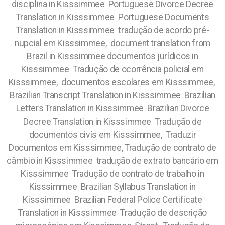
disciplina in Kisssimmee Portuguese Divorce Decree
Translation in Kisssimmee Portuguese Documents
Translation in Kisssimmee tradução de acordo pré-
nupcial em Kisssimmee, document translation from
Brazil in Kisssimmee documentos jurídicos in
Kisssimmee Tradução de ocorrência policial em
Kisssimmee, documentos escolares em Kisssimmee,
Brazilian Transcript Translation in Kisssimmee Brazilian
Letters Translation in Kisssimmee Brazilian Divorce
Decree Translation in Kisssimmee Tradução de
documentos civís em Kisssimmee, Traduzir
Documentos em Kisssimmee, Tradução de contrato de
câmbio in Kisssimmee tradução de extrato bancário em
Kisssimmee Tradução de contrato de trabalho in
Kisssimmee Brazilian Syllabus Translation in
Kisssimmee Brazilian Federal Police Certificate
Translation in Kisssimmee Tradução de descrição