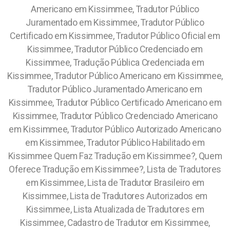
Americano em Kissimmee, Tradutor Público
Juramentado em Kissimmee, Tradutor Público
Certificado em Kissimmee, Tradutor Público Oficial em
Kissimmee, Tradutor Público Credenciado em
Kissimmee, Tradução Pública Credenciada em
Kissimmee, Tradutor Público Americano em Kissimmee,
Tradutor Público Juramentado Americano em
Kissimmee, Tradutor Público Certificado Americano em
Kissimmee, Tradutor Público Credenciado Americano
em Kissimmee, Tradutor Público Autorizado Americano
em Kissimmee, Tradutor Público Habilitado em
Kissimmee
Quem Faz Tradução em Kissimmee?, Quem
Oferece Tradução em Kissimmee?, Lista de Tradutores
em Kissimmee, Lista de Tradutor Brasileiro em
Kissimmee, Lista de Tradutores Autorizados em
Kissimmee, Lista Atualizada de Tradutores em
Kissimmee, Cadastro de Tradutor em Kissimmee,