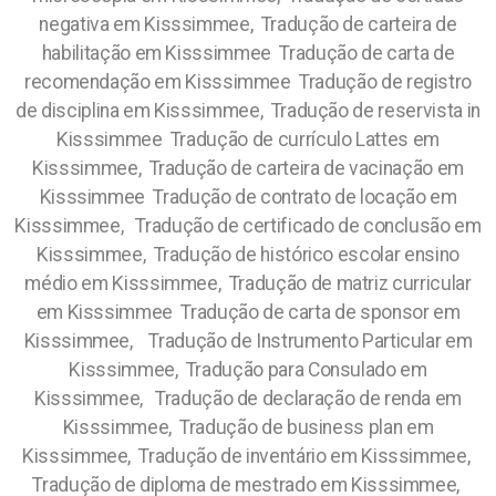
negativa em Kisssimmee, Tradução de carteira de
habilitação em Kisssimmee Tradução de carta de
recomendação em Kisssimmee Tradução de registro
de disciplina em Kisssimmee, Tradução de reservista in
Kisssimmee Tradução de currículo Lattes em
Kisssimmee, Tradução de carteira de vacinação em
Kisssimmee Tradução de contrato de locação em
Kisssimmee, Tradução de certificado de conclusão em
Kisssimmee, Tradução de histórico escolar ensino
médio em Kisssimmee, Tradução de matriz curricular
em Kisssimmee Tradução de carta de sponsor em
Kisssimmee, Tradução de Instrumento Particular em
Kisssimmee, Tradução para Consulado em
Kisssimmee, Tradução de declaração de renda em
Kisssimmee, Tradução de business plan em
Kisssimmee, Tradução de inventário em Kisssimmee,
Tradução de diploma de mestrado em Kisssimmee,