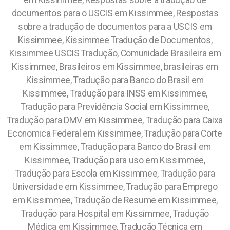
em Kissimmee, Respostas sobre a tradução de
documentos para o USCIS em Kissimmee, Respostas
sobre a tradução de documentos para a USCIS em
Kissimmee, Kissimmee Tradução de Documentos,
Kissimmee USCIS Tradução, Comunidade Brasileira em
Kissimmee, Brasileiros em Kissimmee, brasileiras em
Kissimmee, Tradução para Banco do Brasil em
Kissimmee, Tradução para INSS em Kissimmee,
Tradução para Previdência Social em Kissimmee,
Tradução para DMV em Kissimmee, Tradução para Caixa
Economica Federal em Kissimmee, Tradução para Corte
em Kissimmee, Tradução para Banco do Brasil em
Kissimmee, Tradução para uso em Kissimmee,
Tradução para Escola em Kissimmee, Tradução para
Universidade em Kissimmee, Tradução para Emprego
em Kissimmee, Tradução de Resume em Kissimmee,
Tradução para Hospital em Kissimmee, Tradução
Médica em Kissimmee, Tradução Técnica em