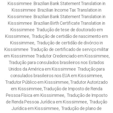
Kisssimmee Brazilian Bank Statement Translation in
Kisssimmee Brazilian Income Tax Translation in
Kisssimmee Brazilian Bank Statement Translation in
Kisssimmee Brazilian Birth Certificate Translation in
Kisssimmee Tradução de tese de doutorado em
Kisssimmee, Tradução de certidão de nascimento em
Kisssimmee, Tradução de certidão de divórcio in
Kisssimmee Tradução de certificado de serviço militar
em Kisssimmee Tradutor Credenciado em Kisssimmee,
Tradução para consulados brasileiros nos Estados
Unidos da América em Kisssimmee Tradução para
consulados brasileiros nos EUA em Kisssimmee,
Tradutor Público em Kisssimmee, Tradutor Autorizado
em Kisssimmee, Tradução de Imposto de Renda
Pessoa Física em Kisssimmee, Tradução de Imposto
de Renda Pessoa Jurídica em Kisssimmee, Tradução
Jurídica em Kisssimmee, Tradução de plano de