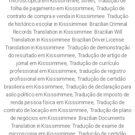
microscópica em Kisssimmee, Street, Tradução de
folha de pagamento em Kisssimmee, Tradução de
contrato de compra e venda in Kisssimmee Tradução
de histórico escolar in Kisssimmee Brazilian Criminal
Records Translation in Kisssimmee Brazilian Will
Translation in Kisssimmee Brazilian Driver License
Translation in Kisssimmee Tradução de demonstração
do resultado em Kisssimmee, Tradução de artigo de
jornal em Kisssimmee, Tradução de currículo
professional em Kisssimmee, tradução de registro
profissional em Kisssimmee, Tradução de certidão
brasileira em Kisssimmee, Tradução de declaração para
asilo político em Kisssimmee, Tradução de imposto de
renda pessoa física em Kisssimmee, Tradução de
contrato de locação em Kisssimmee, Tradução de plano
de negócios em Kisssimmee Brazilian Documents
Translation in Kisssimmee Tradução de exame de
microscopia em Kisssimmee, Tradução de certidão