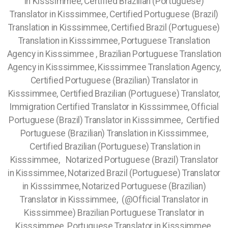
in Kisssimmee, Certified Brazilian (Portuguese)
Translator in Kisssimmee, Certified Portuguese (Brazil)
Translation in Kisssimmee, Certified Brazil (Portuguese)
Translation in Kisssimmee, Portuguese Translation
Agency in Kisssimmee , Brazilian Portuguese Translation
Agency in Kisssimmee, Kisssimmee Translation Agency,
Certified Portuguese (Brazilian) Translator in
Kisssimmee, Certified Brazilian (Portuguese) Translator,
Immigration Certified Translator in Kisssimmee, Official
Portuguese (Brazil) Translator in Kisssimmee, Certified
Portuguese (Brazilian) Translation in Kisssimmee,
Certified Brazilian (Portuguese) Translation in
Kisssimmee, Notarized Portuguese (Brazil) Translator
in Kisssimmee, Notarized Brazil (Portuguese) Translator
in Kisssimmee, Notarized Portuguese (Brazilian)
Translator in Kisssimmee, (@Official Translator in
Kisssimmee) Brazilian Portuguese Translator in
Kisssimmee, Portuguese Translator in Kisssimmee,