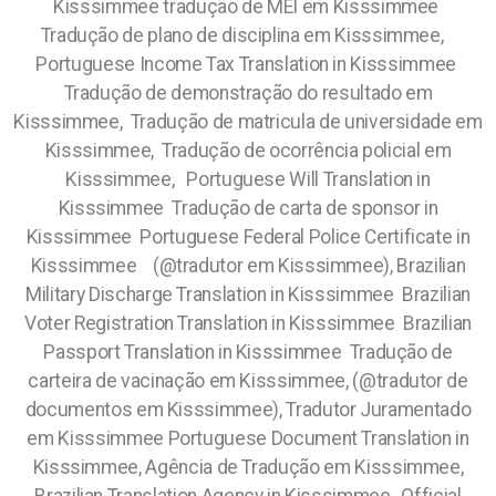
Kisssimmee
tradução de MEI em Kisssimmee
Tradução de plano de disciplina em Kisssimmee,
Portuguese Income Tax Translation in Kisssimmee
Tradução de demonstração do resultado em
Kisssimmee, Tradução de matricula de universidade em
Kisssimmee, Tradução de ocorrência policial em
Kisssimmee, Portuguese Will Translation in
Kisssimmee Tradução de carta de sponsor in
Kisssimmee Portuguese Federal Police Certificate in
Kisssimmee (@tradutor em Kisssimmee), Brazilian
Military Discharge Translation in Kisssimmee Brazilian
Voter Registration Translation in Kisssimmee Brazilian
Passport Translation in Kisssimmee Tradução de
carteira de vacinação em Kisssimmee, (@tradutor de
documentos em Kisssimmee), Tradutor Juramentado
em Kisssimmee Portuguese Document Translation in
Kisssimmee, Agência de Tradução em Kisssimmee,