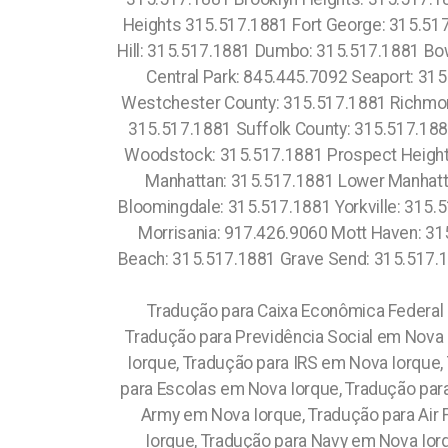
Heights 315.517.1881 Fort George: 315.51
Hill: 315.517.1881 Dumbo: 315.517.1881 Bo
Central Park: 845.445.7092 Seaport: 31
Westchester County: 315.517.1881 Richmon
315.517.1881 Suffolk County: 315.517.18
Woodstock: 315.517.1881 Prospect Height
Manhattan: 315.517.1881 Lower Manhatta
Bloomingdale: 315.517.1881 Yorkville: 315.
Morrisania: 917.426.9060 Mott Haven: 31
Beach: 315.517.1881 Grave Send: 315.517.1
Tradução para Caixa Econômica Federal 
Tradução para Previdência Social em Nova 
Iorque, Tradução para IRS em Nova Iorque
para Escolas em Nova Iorque, Tradução par
Army em Nova Iorque, Tradução para Air 
Iorque, Tradução para Navy em Nova Ior