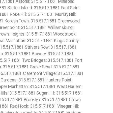
7.1881 Astoria: 315.517.1881 Mineola:
81 Staten Island: 315.517.1881 East Side:
881 Rose Hill: 315.517.1881 Murray Hill:
881 Korean Town: 315.517.1881 Greenwood
Greenpoint: 315.517.1881 Williamsburg:
 Crown Heights: 315.517.1881 Woodstock:
own Manhattan: 315.517.1881 Kings County:
15.517.1881 Strivers Row: 315.517.1881
o: 315.517.1881 Bowery: 315.517.1881
315.517.1881 Two Bridges: 315.517.1881 Fort
h: 315.517.1881 Grave Send: 315.517.1881
5.517.1881 Claremont Village: 315.517.1881
Gardens: 315.517.1881 Hunters Point:
pper Manhattan: 315.517.1881 West Harlem:
ills: 315.517.1881 Sugar Hill: 315.517.1881
 315.517.1881 Brooklyn: 315.517.1881 Crown
881 Red Hook: 315.517.1881 Vinegar Hill:
1 Washington Heights: 315.517.1881 Hudson