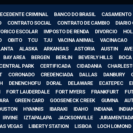
ECEDENTE CRIMINAL
BANCO DO BRASIL
CASAMENTO
O
CONTRATO SOCIAL
CONTRATO DE CAMBIO
DIARIO 
TORICO ESCOLAR
IMPOSTO DE RENDA
DIVORCIO
HOL
O
OBITO
TCU
TJU
VACINA ANIMAL
VACINACAO
LANTA
ALASKA
ARKANSAS
ASTORIA
AUSTIN
AV
BAY AREA
BERGEN
BERLIN
BEVERLY HILLS
BOCA
CENTRAL PARK
CERTIFICADA
CIDADANIA
CHARLEST
T
CORONADO
CREDENCIADA
DALLAS
DANBURY
CH
DENENCHOFU
DORAL
DELAWARE
ECATEPEC
E
M
FORT LAUDERDALE
FORT MYERS
FRANKFURT
FU
ARA
GREEN CARD
GOOSENECK CREEK
GUMNA
AU
OUSTON
HYANNIS
IBARAKI
IDAHO
INDIANA
INDIA
IRVINE
IZTAPALAPA
JACKSONVILLE
JURAMENTAD
AS VEGAS
LIBERTY STATION
LISBOA
LOCH LOMOND