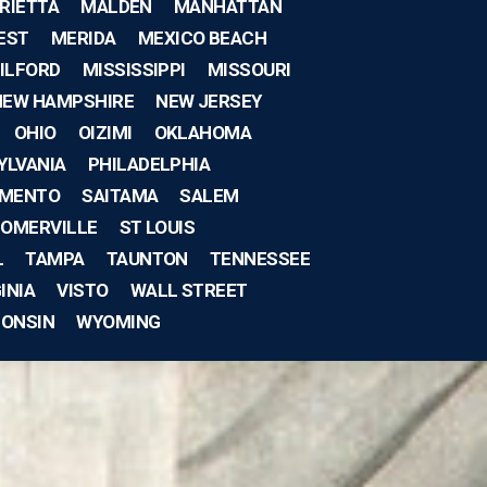
RIETTA
MALDEN
MANHATTAN
EST
MERIDA
MEXICO BEACH
ILFORD
MISSISSIPPI
MISSOURI
NEW HAMPSHIRE
NEW JERSEY
OHIO
OIZIMI
OKLAHOMA
YLVANIA
PHILADELPHIA
MENTO
SAITAMA
SALEM
OMERVILLE
ST LOUIS
L
TAMPA
TAUNTON
TENNESSEE
INIA
VISTO
WALL STREET
CONSIN
WYOMING