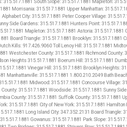
: 315.517.1881 South Slope: 315.517.1881 Mapleton: 315.51
1881 Morrisania: 315.517.1881 Upper Manhattan: 315.517.18
 Alphabet City: 315.517.1881 Peter Cooper Village: 315.517.1
nny Side Gardens: 315.517.1881 Hunters Point: 315.517.1
15.517.1881 Mapleton: 315.517.1881 Astoria: 315.517.1881
.1881 Board Triangle: 315.517.1881 Brooklyn: 315.517.1881
tch Kills: 917.426.9060 Toll Lenoy Hill: 315.517.1881 Midt
881 Westchester County: 315.517.1881 Richmond County: 3
dson Heights 315.517.1881 Boerum Hill: 315.517.1881 Dumb
15.517.1881 Vinegar Hill: 315.517.1881 Brooklyn Heights: 
81 Manhattanville: 315.517.1881 1.800.210.2049 Bath Beac
15.517.1881 Midwood: 315.517.1881 Concourse Village: 31
s County: 315.517.1881 Woodside: 315.517.1881 Sunny Side 
bia County: 315.517.1881 Suffolk County: 315.517.1881 U
k: 315.517.1881 City of New York: 315.517.1881 Hamilton H
5.517.1881 Long Island City: 347.352.2131 Board Triangle:
 315.517.1881 Gowanus: 315.517.1881 Park Slope: 315.517.1
881 Two Bridges: 315.517.1881 Strivers Row: 315.517.188