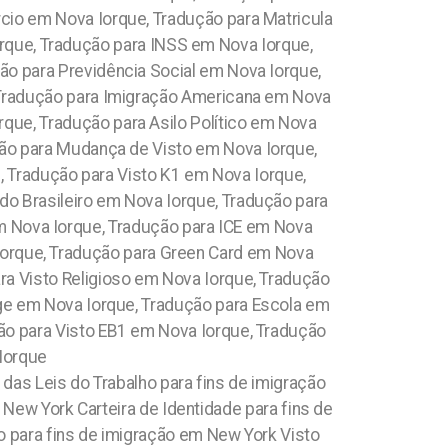
cio em Nova Iorque, Tradução para Matricula
rque, Tradução para INSS em Nova Iorque,
o para Previdência Social em Nova Iorque,
 Tradução para Imigração Americana em Nova
que, Tradução para Asilo Político em Nova
ão para Mudança de Visto em Nova Iorque,
 Tradução para Visto K1 em Nova Iorque,
do Brasileiro em Nova Iorque, Tradução para
m Nova Iorque, Tradução para ICE em Nova
 Iorque, Tradução para Green Card em Nova
ra Visto Religioso em Nova Iorque, Tradução
ge em Nova Iorque, Tradução para Escola em
ão para Visto EB1 em Nova Iorque, Tradução
Iorque
IS em New York Tradutor Credenciado Certificado à USCIS em New York Tradutor Credenciado Juramentado à USCIS em New York Tradutor Credenciado Reconhecido à USCIS em New York Tradutor Credenciado Aceito à USCIS em New York Tradutor Credenciado Habilitado à USCIS em New York Tradutor Credenciado Experiente à USCIS em New York Tradutor Credenciado Competente à USCIS em New York Tradutor Credenciado Junto à USCIS em New York Brazilian Document Translator in New York Official Brazilian Document Translator in New York Certified Brazilian Document Translator in New York Portuguese Document Translator in New York - Brazilian Financial Translation for US Immigration Purposes in New York - Official Portuguese Document Translator in New York Certified Portuguese Document Translator in New York Tradutor para Green Card em New York Tradutor para Green Card Americano em New York Tradutor para Green Card Norte Ameriano em New York Tradutor para Visto Americano em New York Tradutor para Visto Norte Americano em New York Tradutor para Visto EB2-NIW em New York Tradutor para Visto EB1 em New York Tradutor para Visto EB3 em New York Tradutor da ATA em New York Tradutor da American Translator Association em New York ATA Member in New York Certified ATA Member in New York Official ATA Member in New York Tradutor Juramentado da ATA em New York Tradutor Certificado da ATA em New York Tradutor Oficial da ATA em New York Tradutor Credenciado da ATA em New York CRCDF para USCIS em New York - USCIS Portuguese Document Translation in New York - USCIS Certified Translation Services in New York - Brazilian Document Translation for USCIS in New York - Portuguese Document Translation for USCIS in New York - Translate Brazilian Documents for USCIS in New York - Translate Portuguese Documents for USCIS in New York - USCIS Approved Translator Near Me in New York - Translate Documents for USCIS in New York - USCIS Translation Requirements in New York - USCIS Document Translation Requirements in New York - Certified Translation for USCIS in New York - USCIS Official Translator in New York - Brazilian CPF Translation for US Immigration Purposes in New York - Brazilian Contract Translation for US Immigration Purposes in New York - Traduções Certificadas Para o USCIS em New York - Traduções Juramentadas Para o USCIS em New York - Tradução Oficial USCIS em New York - Brazilian Purchase and Sale Translation for US Immigration Purposes in New York - Brazilian Individual Income Translation for US Immigration Purposes in New York – Brazilian Corporate Tax Adoption Translation for US Immigration Purposes in New York - Brazilian Portuguese Translation for US Immigration Purposes in New York – Certified Brazilian Portuguese Translation for US Immigration Purposes in New York - Brazilian Translation Services for US Immigration Purposes in New York – Portuguese Translation Services for US Immigration Purposes in New York – Certified Portuguese Translation f