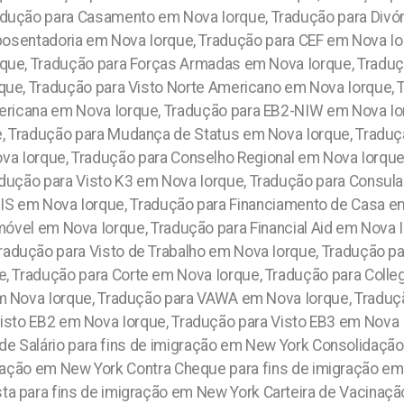
dução para Casamento em Nova Iorque, Tradução para Divór
posentadoria em Nova Iorque, Tradução para CEF em Nova Io
rque, Tradução para Forças Armadas em Nova Iorque, Traduçã
que, Tradução para Visto Norte Americano em Nova Iorque,
ericana em Nova Iorque, Tradução para EB2-NIW em Nova Ior
e, Tradução para Mudança de Status em Nova Iorque, Traduç
a Iorque, Tradução para Conselho Regional em Nova Iorque,
dução para Visto K3 em Nova Iorque, Tradução para Consula
IS em Nova Iorque, Tradução para Financiamento de Casa e
móvel em Nova Iorque, Tradução para Financial Aid em Nova
Tradução para Visto de Trabalho em Nova Iorque, Tradução pa
, Tradução para Corte em Nova Iorque, Tradução para Colle
m Nova Iorque, Tradução para VAWA em Nova Iorque, Traduç
Visto EB2 em Nova Iorque, Tradução para Visto EB3 em Nova 
ns de imigração em New York Extrato de Conta do Fundo de Guarantia - FGTS para fins de imigração em New York EB2-NIW para fins de imigração em New York Diploma Brasileiro para fins de imigração em New York Exame Médico para fins de imigração em New York Extrato Bancário para fins de imigração em New York Diploma Universitário para fins de imigração em New York Diploma de Faculdade para fins de imigração em New York Demonstrativo de Pagamento de Salário para fins de imigração em New York Consolidação das Leis do Trabalho para fins de imigração em New York Asilo Politico para fins de imigração em New York Brazilian Power of Attorney Translation for US Immigration Purposes in New York – Official Portuguese (Brazil) USCIS Translation in New York - Certidão Negativa brasileira para fins de imigração em New York Diploma Brasileiro para fins de imigração em New York Comprovação de Renda para fins de imigração em New York Histórico Escolar para fins de imigração em New York Estados Unidos New York – Brazilian Auditing Translation for US Immigration Purposes in New York – Brazilian Education Records Translation for US Immigration Purposes in New York - Official Portuguese to English Translation for US Immigration Purposes in New York – Brazilian Check Stub Translation for US Immigration Purposes in New York – Brazilian Employer Verification Translation for US Immigration Purposes in New York Consecutive Portuguese to English Interpreter in New York - Simultaneous Brazilian Interpreter in New York - Tradutor em New York (@Tradutor em New York ) Tradutor Certificado em New York (@tradutor certificado em New York ) Tradutor Juramentado em New York (@tradutor juramentado em New York ) Tradutor Oficial em New York (@tradutor oficial em New York ) Tradutor em New York (@Tradutor em New York ) Tradutor Certificado em New York (@tradutor certificado em New York ) Tradutor Juramentado em New York (@tradutor juramentado em New York ) Tradutor Oficial em New York (@tradutor oficial em New York ) Tradutor certificado Português ↔️ English New York Tradutor juramentado Português ↔️ English New York Tradutor oficial Português ↔️ English New York Tradutor credenciado Português ↔️ English New York Tradutor autorizado Português ↔️ English New York Tradutor reconhecido Português ↔️ English New York Tradutor aprovado Português ↔️ English New York Tradutor Juramentado e Certificado | New York Tradução Certificado e Juramnentado | New York Tradutor Certificado (Certified Translator em New York ) Tradutor Juramentado (Certified Translator em New York ) Tradutor Oficial (Official Translator em New York ) Immigration Certified Translator in New York Certified Immigration Translator in New York Certified Portuguese Translator in New York Portuguese Certified Translator in New York Brazilian Translator in New York Portuguese Translator in New York Brazilian Portuguese Translator in New York Certified Portuguese (Brazil) Translator in New York Certified Brazil (Portuguese) Translator in New York Immigration Official Translator in New York Official Immigration Translator in New York Official Portuguese Translator in New York Portuguese Official Translator in New York Official Brazilian Translator in New York Official Portuguese Translator in New York Official Brazilian Portuguese Translator in New York Official Portuguese (Brazil) Translator in New York n Official Brazil (Portuguese) Translator in New York Tradutor para USCIS em New York Tradutor Juramentado para USCIS em New York Tradutor Certificado para USCIS em New York Tradutor Oficial para USCIS em New York Tradutor para a USCIS em New York Tradutor para o USCIS em New York Tradutor junto ao USCIS em New York Tradutor autorizado USCIS em New York Tradutor credenciado USCIS em New York Tradutor reconhecido USCIS em New York Tradutor para Imigração USCIS em New York Tradutor para Imigração Americana em New York Tradutor para Imigração Norte Americana em New York Tradutor para Imigração dos New York em New York Tradutor para Imigração dos EUA em New York Tradutor Credenciado Oficial a USC