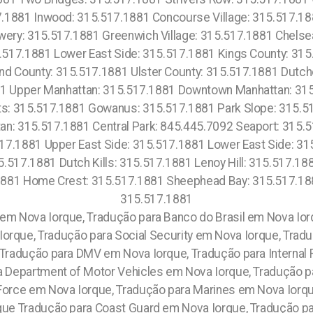
7.1881 Inwood: 315.517.1881 Concourse Village: 315.517.18
wery: 315.517.1881 Greenwich Village: 315.517.1881 Chels
5.517.1881 Lower East Side: 315.517.1881 Kings County: 3
d County: 315.517.1881 Ulster County: 315.517.1881 Dutch
81 Upper Manhattan: 315.517.1881 Downtown Manhattan: 31
s: 315.517.1881 Gowanus: 315.517.1881 Park Slope: 315.
n: 315.517.1881 Central Park: 845.445.7092 Seaport: 315.
517.1881 Upper East Side: 315.517.1881 Lower East Side: 3
5.517.1881 Dutch Kills: 315.517.1881 Lenoy Hill: 315.517.1
881 Home Crest: 315.517.1881 Sheephead Bay: 315.517.188
315.517.1881
em Nova Iorque, Tradução para Banco do Brasil em Nova Ior
Iorque, Tradução para Social Security em Nova Iorque, Trad
, Tradução para DMV em Nova Iorque, Tradução para Internal
a Department of Motor Vehicles em Nova Iorque, Tradução 
Force em Nova Iorque, Tradução para Marines em Nova Iorq
que Tradução para Coast Guard em Nova Iorque, Tradução p