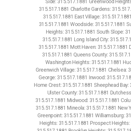
Side: 315.517.1881 Greenwood Heights
315.517.1881 Charlotte Gardens: 315.517.
315.517.1881 East Village: 315.517.1881
315.517.1881 Woodside: 315.517.1881 Su
Heights: 315.517.1881 South Slope: 3
315.517.1881 Long Island City: 315.517
315.517.1881 Mott Haven: 315.517.1881 Du
315.517.1881 Queens County: 315.517.1
Washington Heights: 315.517.1881 Hu
Greenwich Village: 315.517.1881 Chelsea: 3
George: 315.517.1881 Inwood: 315.517.18
Home Crest: 315.517.1881 Sheephead Bay: 3
Ulster County: 315.517.1881 Dutches
315.517.1881 Midwood: 315.517.1881 Colum
315.517.1881 Mineola: 315.517.1881 New Yor
Greenpoint: 315.517.1881 Williamsburg: 31
Heights: 315.517.1881 Prospect Heights:
315.517.1881 Brooklyn Heights: 315.517.1