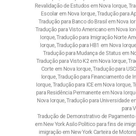
Revalidação de Estudos em Nova Iorque, Tra
Escolar em Nova Iorque, Tradução para A
Tradução para Banco do Brasil em Nova Io
Tradução para Visto Americano em Nova Ior
Iorque, Tradução para Imigração Norte Am
Iorque, Tradução para HB1 em Nova Iorqu
Tradução para Mudança de Status em Nov
Tradução para Visto K2 em Nova Iorque, Tra
Corte em Nova Iorque, Tradução para USC
Iorque, Tradução para Financiamento de I
Iorque, Tradução para ICE em Nova Iorque, 
para Residência Permanente em Nova Iorque
Nova Iorque, Tradução para Universidade e
para 
Tradução de Demonstrativo de Pagamento de Salário para fins de imigração em New York Consolidação das Leis do Trabalho para fins de imigração em New York Asilo Politico para fins de imigração em New York Contra Cheque para fins de imigração em New York Carteira de Identidade para fins de imigração em New York Carteira de Motorista para fins de imigração em New York Carteira de Vacinação para fins de imigração em New York Visto Norte Americano para fins de imigração em New York Carta de Recomendação para fins de imigração em New York Histórico Escolar para fins de imigração em New York Carteira de Identidade para fins de imigração em New York Exame Médico para fins de imigração em New York Holerite para fins de imigração em New York Carteira de Vacinação para fins de imigração em New York Carteira Profissional para fins de imigração em New York Relatório Médico para fins de imigração em New York Carteira de Habilitação para fins de imigração em New York Comprovante de Renda para fins de imigração em New York Plano de Negócios para fins de imigração em New York Carta de Recomendação para fins de imigração em New York Certificado Brasileiro para fins de imigração em New York Certidão de Nascimento brasileira para fins de imigração em New York Certidão de Casamento brasileira para fins de imigração em New York Imposto de Renda para fins de imigração em New York Relatório Médico para fins de imigração em New York Carteira Profissional para fins de imigração em New York Contrato de Compra e Venda para fins de imigração em New York Certidão de Divórcio brasileira para fins de imigração em New York Certidão Negativa brasileira para fins de imigração em New York Atos Constitutivos para fins de imigração em New York Fundo de Garantia por Tempo de Serviço (FGTS) para fins de imigração em New York Termo de Quitação de Rescisão do Contrato de Trabalho para fins de imigração em New York Fundo de Garantia por Tempo de Serviço (FGTS) para fins de imigração em New York Carteira de Habilitação para fins de imigração em New York Certidão de Divórcio brasileira para fins de imigração em New York Green Card para fins de imigração em New York Visto Americano para fins de imigração em New York Visto Norte Americano para fins de imigração em New York Declaração de Renda para fins de imigração em New York Contrato Trabalhistico para fins de imigração em New York Contrato de Trabalho para fins de imigração em New York Visto Americano para fins de imigração em New York Business Plan para fins de imigração em New York Receita de Remeédio para fins de imigração em New York Extrato Bancário para fins de imigração em New York Antecedente Criminal para fins de imigração em New York Guia de Recolhimento Rescisório do FGTS para fins de imigração em New York Guia para Recolhimento Individual do FGTS para fins de imigração em New York Aviso Prévio para fins de imigração em New York Termo de Quitação de Rescisão do Contrato de Trabalho para fi