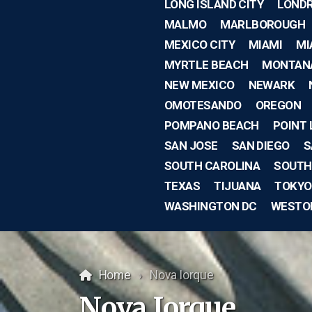
LONG ISLAND CITY
LOND
MALMO
MARLBOROUGH
MEXICO CITY
MIAMI
MI
MYRTLE BEACH
MONTAN
NEW MEXICO
NEWARK
OMOTESANDO
OREGON
POMPANO BEACH
POINT
SAN JOSE
SAN DIEGO
S
SOUTH CAROLINA
SOUTH
TEXAS
TIJUANA
TOKYO
WASHINGTON DC
WESTO
Home
Nova Iorque
Nova Iorque