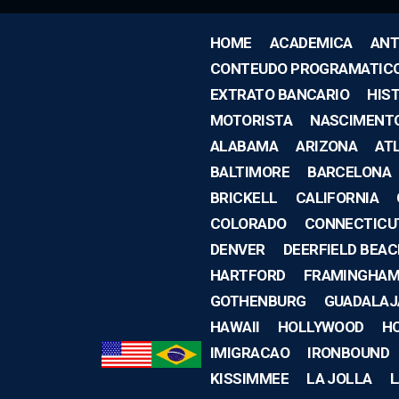
HOME
ACADEMICA
ANT
CONTEUDO PROGRAMATIC
EXTRATO BANCARIO
HIS
MOTORISTA
NASCIMENT
ALABAMA
ARIZONA
AT
BALTIMORE
BARCELONA
BRICKELL
CALIFORNIA
COLORADO
CONNECTICU
DENVER
DEERFIELD BEA
HARTFORD
FRAMINGHA
GOTHENBURG
GUADALAJ
HAWAII
HOLLYWOOD
H
IMIGRACAO
IRONBOUND
KISSIMMEE
LA JOLLA
L