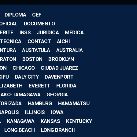
DIPLOMA
CEF
OFICIAL
DOCUMENTO
ERITE
INSS
JURIDICA
MEDICA
TECNICA
CONTACT
AICHI
ENTURA
AUSTATULA
AUSTRALIA
 RATON
BOSTON
BROOKLYN
ON
CHICAGO
CIUDAD JUAREZ
GIFU
DALY CITY
DAVENPORT
LIZABETH
EVERETT
FLORIDA
TAKO-TAMAGAWA
GEORGIA
TORIZADA
HAMBURG
HAMAMATSU
NAPOLIS
ILLINOIS
IOWA
A
KANAGAWA
KANSAS
KENTUCKY
LONG BEACH
LONG BRANCH