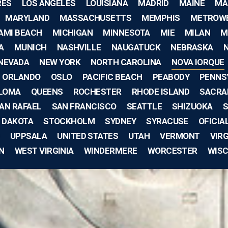
RES
LOS ANGELES
LOUISIANA
MADRID
MAINE
MA
MARYLAND
MASSACHUSETTS
MEMPHIS
METROW
AMI BEACH
MICHIGAN
MINNESOTA
MIE
MILAN
M
A
MUNICH
NASHVILLE
NAUGATUCK
NEBRASKA
NEVADA
NEW YORK
NORTH CAROLINA
NOVA IORQUE
ORLANDO
OSLO
PACIFIC BEACH
PEABODY
PENNS
 LOMA
QUEENS
ROCHESTER
RHODE ISLAND
SACRA
AN RAFAEL
SAN FRANCISCO
SEATTLE
SHIZUOKA
S
 DAKOTA
STOCKHOLM
SYDNEY
SYRACUSE
OFICIA
UPPSALA
UNITED STATES
UTAH
VERMONT
VIRG
N
WEST VIRGINIA
WINDERMERE
WORCESTER
WIS