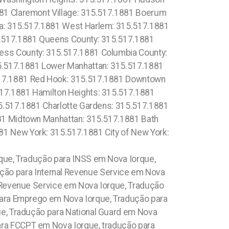
81 Claremont Village: 315.517.1881 Boerum
ea: 315.517.1881 West Harlem: 315.517.1881
15.517.1881 Queens County: 315.517.1881
ess County: 315.517.1881 Columbia County:
5.517.1881 Lower Manhattan: 315.517.1881
517.1881 Red Hook: 315.517.1881 Downtown
517.1881 Hamilton Heights: 315.517.1881
15.517.1881 Charlotte Gardens: 315.517.1881
881 Midtown Manhattan: 315.517.1881 Bath
1 New York: 315.517.1881 City of New York:
que, Tradução para INSS em Nova Iorque,
ução para Internal Revenue Service em Nova
 Revenue Service em Nova Iorque, Tradução
para Emprego em Nova Iorque, Tradução para
ue, Tradução para National Guard em Nova
ara FCCPT em Nova Iorque, tradução para